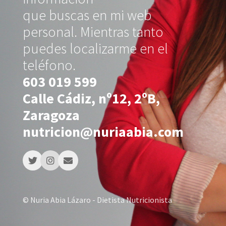
que buscas en mi web
personal. Mientras tanto
puedes localizarme en el
teléfono.
603 019 599
Calle Cádiz, nº12, 2ºB,
Zaragoza
nutricion@nuriaabia.com
© Nuria Abia Lázaro - Dietista Nutricionista